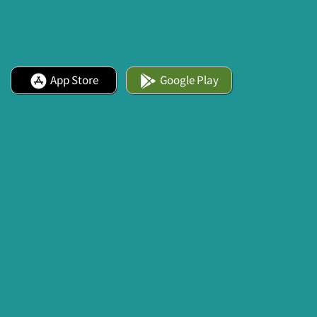
App Store
Google Play