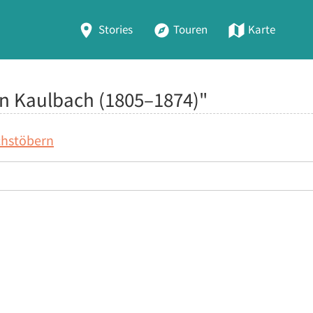
Stories
Touren
Karte
on Kaulbach (1805–1874)"
chstöbern