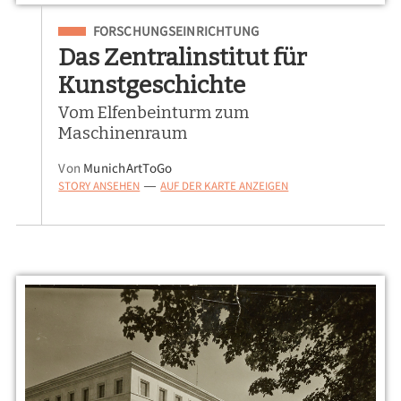
Eingeordnet unter
FORSCHUNGSEINRICHTUNG
Das Zentralinstitut für
Kunstgeschichte
Vom Elfenbeinturm zum
Maschinenraum
Von
MunichArtToGo
STORY ANSEHEN
AUF DER KARTE ANZEIGEN
—