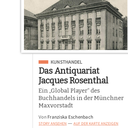
Eingeordnet unter
KUNSTHANDEL
Das Antiquariat
Jacques Rosenthal
Ein „Global Player“ des
Buchhandels in der Münchner
Maxvorstadt
Von
Franziska Eschenbach
STORY ANSEHEN
AUF DER KARTE ANZEIGEN
—