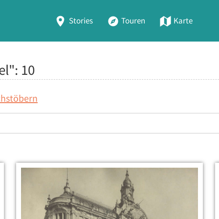
Stories
Touren
Karte
el":
10
chstöbern