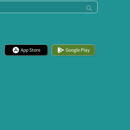
App Store
Google Play