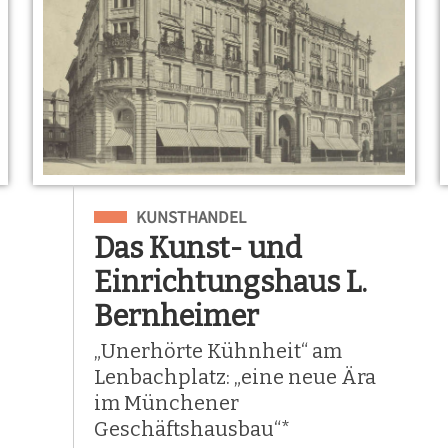
Eingeordnet unter
KUNSTHANDEL
Das Kunst- und
Einrichtungshaus L.
Bernheimer
„Unerhörte Kühnheit“ am
Lenbachplatz: „eine neue Ära
im Münchener
Geschäftshausbau“*