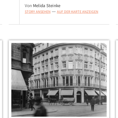
Von
Melida Steinke
STORY ANSEHEN
AUF DER KARTE ANZEIGEN
—