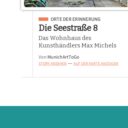
Eingeordnet unter
ORTE DER ERINNERUNG
Die Seestraße 8
Das Wohnhaus des
Kunsthändlers Max Michels
Von
MunichArtToGo
STORY ANSEHEN
AUF DER KARTE ANZEIGEN
—