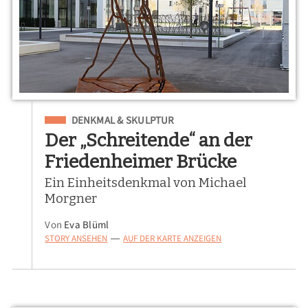
Eingeordnet unter
DENKMAL & SKULPTUR
Der „Schreitende“ an der
Friedenheimer Brücke
Ein Einheitsdenkmal von Michael
Morgner
Von
Eva Blüml
STORY ANSEHEN
AUF DER KARTE ANZEIGEN
—