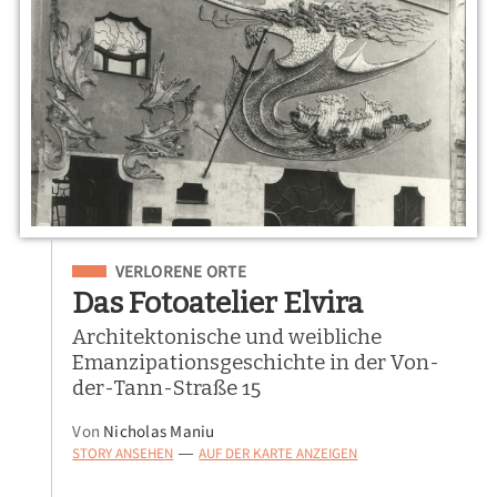
Eingeordnet unter
VERLORENE ORTE
Das Fotoatelier Elvira
Architektonische und weibliche
Emanzipationsgeschichte in der Von-
der-Tann-Straße 15
Von
Nicholas Maniu
STORY ANSEHEN
AUF DER KARTE ANZEIGEN
—