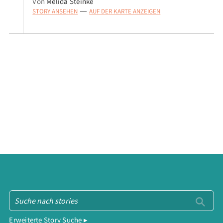
Von
Melida Steinke
STORY ANSEHEN
AUF DER KARTE ANZEIGEN
—
Erweiterte Story Suche ▸