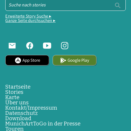
Erweiterte Story Suche ▸
Ganze Seite durchsuchen ▸
App Store
Google Play
Startseite
Stories
Karte
Über uns
Kontakt/Impressum
Datenschutz
Download
MunichArtToGo in der Presse
Touren