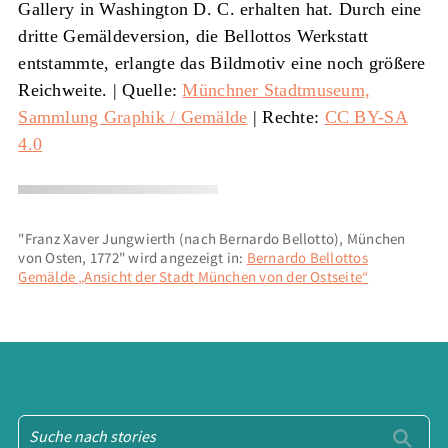
Gallery in Washington D. C. erhalten hat. Durch eine
dritte Gemäldeversion, die Bellottos Werkstatt
entstammte, erlangte das Bildmotiv eine noch größere
Reichweite. |
Quelle:
Münchner Stadtmuseum,
Sammlung Graphik / Gemälde
| Rechte:
CC BY-SA
4.0
"Franz Xaver Jungwierth (nach Bernardo Bellotto), München
von Osten, 1772" wird angezeigt in:
Bernardo Bellottos
Gemälde „Ansicht der Stadt München von der Ostseite“