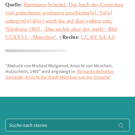
Quelle:
Hartmann Schedel: Das buch der Cronicken
vnd gedechtnus wirdigern geschichte[n]. Vo[n]
anbegyn[n] d[er] werlt bis auf dise vnßere zeit.
Nürnberg 1493, „Das sechst alter der werlt - Blat
CCXXVI – Munchen“.
| Rechte:
CC BY-SA 4.0
"Abdruck von Michael Wolgemut, Ansicht von München,
Holzschnitt, 1493" wird angezeigt in:
Bernardo Bellottos
Gemälde „Ansicht der Stadt München von der Ostseite“