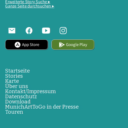
Erweiterte Story Suche ▸
Ganze Seite durchsuchen ▸
App Store
Google Play
Startseite
Stories
Karte
Über uns
Kontakt/Impressum
Datenschutz
Download
MunichArtToGo in der Presse
Touren