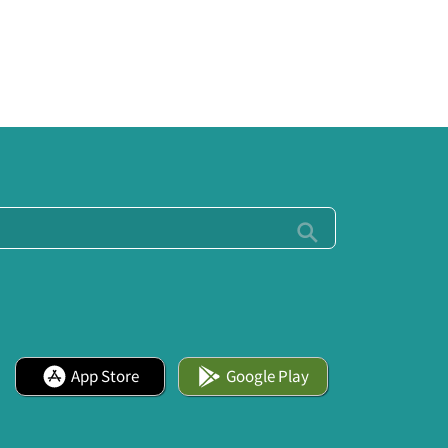
App Store
Google Play