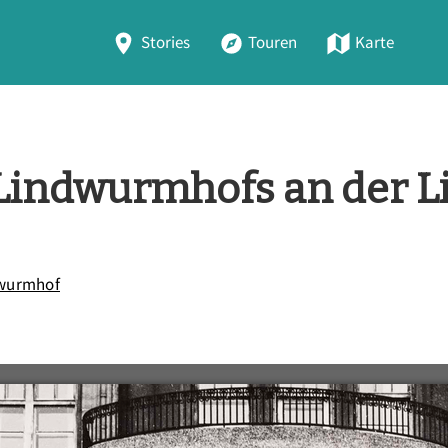
Stories
Touren
Karte
 Lindwurmhofs an der 
dwurmhof