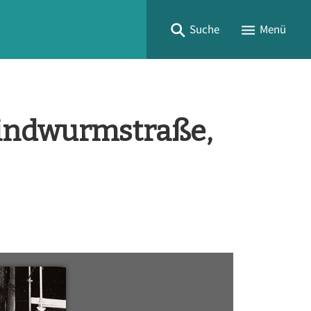
Suche
Menü
Lindwurmstraße,