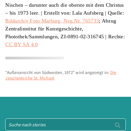
Nischen ‒ darunter auch die oberste mit dem Christus
‒ bis 1973 leer. |
Erstellt von: Lala Aufsberg
|
Quelle:
Bildarchiv Foto Marburg, Neg.Nr. 765733
; Abzug
Zentralinstitut für Kunstgeschichte,
Photothek/Sammlungen, ZI-0891-02-316745
| Rechte:
CC BY SA 4.0
"Außenansicht von Südwesten, 1972" wird angezeigt in:
Die
Jesuitenkirche St. Michael