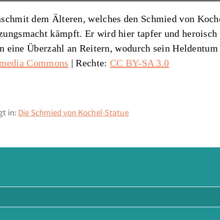
nschmit dem Älteren, welches den Schmied von Koche
ungsmacht kämpft. Er wird hier tapfer und heroisch 
gen eine Überzahl an Reitern, wodurch sein Heldentum
media Commons
| Rechte:
CC BY-SA 3.0
t in:
Die Schmied von Kochel-Statue