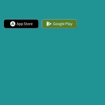
App Store
Google Play