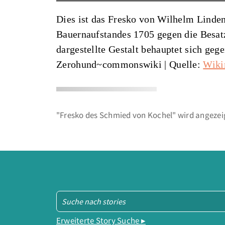
Dies ist das Fresko von Wilhelm Linde
Bauernaufstandes 1705 gegen die Besatz
dargestellte Gestalt behauptet sich ge
Zerohund~commonswiki
|
Quelle:
Wiki
"Fresko des Schmied von Kochel" wird angezeig
Erweiterte Story Suche ▸