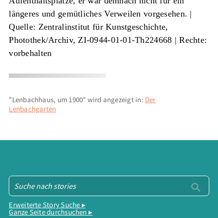
Aufenthaltsplätze, er war demnach nicht für ein
längeres und gemütliches Verweilen vorgesehen. |
Quelle: Zentralinstitut für Kunstgeschichte,
Photothek/Archiv, ZI-0944-01-01-Th224668
| Rechte:
vorbehalten
"Lenbachhaus, um 1900" wird angezeigt in:
Der
Lenbachgarten
Erweiterte Story Suche ▸
Ganze Seite durchsuchen ▸