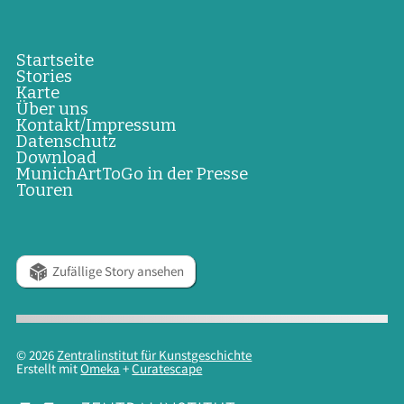
Startseite
Stories
Karte
Über uns
Kontakt/Impressum
Datenschutz
Download
MunichArtToGo in der Presse
Touren
Zufällige Story ansehen
© 2026
Zentralinstitut für Kunstgeschichte
Erstellt mit
Omeka
+
Curatescape