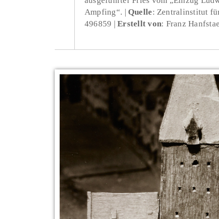
ausgeführter Fries vom „Einzug Ludw
Ampfing“.
Quelle
: Zentralinstitut 
496859
Erstellt von
: Franz Hanfsta