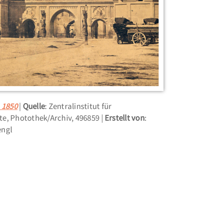
m 1850
Quelle
: Zentralinstitut für
e, Photothek/Archiv, 496859
Erstellt von
:
engl