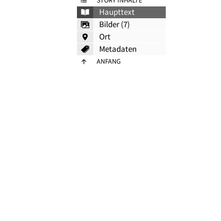
STORY INHALTE
Haupttext
Bilder (7)
Ort
Metadaten
ANFANG