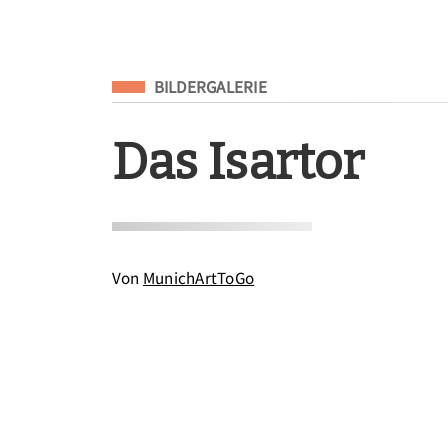
Eingeordnet unter
BILDERGALERIE
Das Isartor
Von
MunichArtToGo