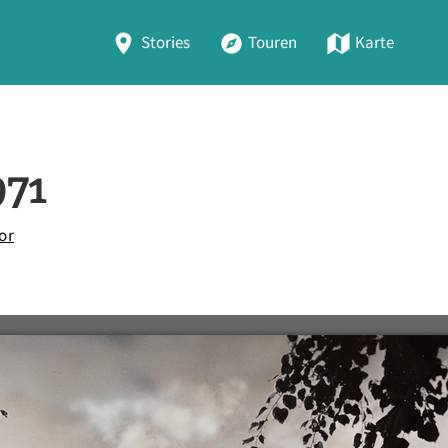
Stories
Touren
Karte
971
or