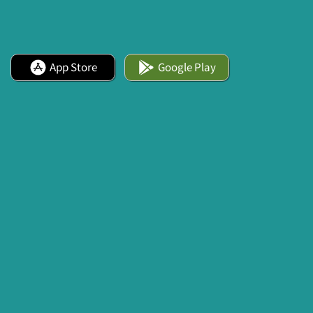
App Store
Google Play