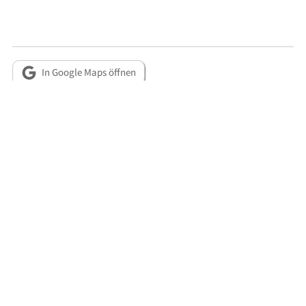
In Google Maps öffnen
Metadaten
RESSOURCEN
o. A.: Schlimme Aussichten, in: Münchener Ratsch-Kathl, 27.