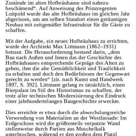
Zustände im alten Hofbräuhause sind nahezu
beschämend“. Auf Anweisung des Prinzregenten
Luitpold wurde das alte Hofbräuhaus im gleichen Jahr
abgerissen, um am selben Standort einen geräumigen
Neubau mit zeitgemäßer Infrastruktur für die Gäste zu
schaffen.
Mit der Aufgabe, ein neues Hofbräuhaus zu errichten,
wurde der Architekt Max Littmann (1862–1931)
betraut. Die Herausforderung bestand darin, „dem
Bau nach Außen und Innen das der Geschichte des
Hofbräuhauses entsprechende Gepräge des Alten zu
geben, ihm die alte Gemüthlichkeit und Traulichkeit
zu erhalten und doch den Bedürfnissen der Gegenwart
gerecht zu werden“ [zit. nach Kunst und Handwerk
1897, S. 392]. Littmann gelang es tatsächlich, einen
Bierpalast im Stil des Historismus zu schaffen, der
trotz aller technischen Modernisierung den Eindruck
einer jahrhundertelangen Baugeschichte erweckte.
Dies erreichte er etwa durch die abwechslungsreiche
Verwendung von Materialien an der Westfassade: Im
Erdgeschoss wird die größtenteils verputzte Wand
stellenweise durch Partien aus Muschelkalk
unterbrochen, während er den großen dem Platzl