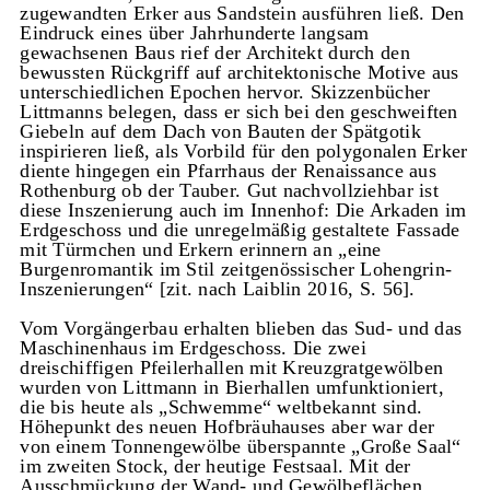
zugewandten Erker aus Sandstein ausführen ließ. Den
Eindruck eines über Jahrhunderte langsam
gewachsenen Baus rief der Architekt durch den
bewussten Rückgriff auf architektonische Motive aus
unterschiedlichen Epochen hervor. Skizzenbücher
Littmanns belegen, dass er sich bei den geschweiften
Giebeln auf dem Dach von Bauten der Spätgotik
inspirieren ließ, als Vorbild für den polygonalen Erker
diente hingegen ein Pfarrhaus der Renaissance aus
Rothenburg ob der Tauber. Gut nachvollziehbar ist
diese Inszenierung auch im Innenhof: Die Arkaden im
Erdgeschoss und die unregelmäßig gestaltete Fassade
mit Türmchen und Erkern erinnern an „eine
Burgenromantik im Stil zeitgenössischer Lohengrin-
Inszenierungen“ [zit. nach Laiblin 2016, S. 56].
Vom Vorgängerbau erhalten blieben das Sud- und das
Maschinenhaus im Erdgeschoss. Die zwei
dreischiffigen Pfeilerhallen mit Kreuzgratgewölben
wurden von Littmann in Bierhallen umfunktioniert,
die bis heute als „Schwemme“ weltbekannt sind.
Höhepunkt des neuen Hofbräuhauses aber war der
von einem Tonnengewölbe überspannte „Große Saal“
im zweiten Stock, der heutige Festsaal. Mit der
Ausschmückung der Wand- und Gewölbeflächen