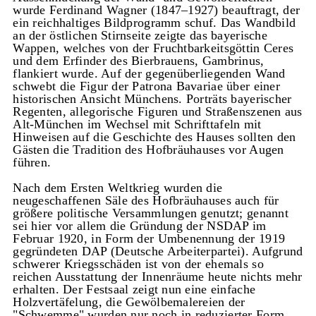
wurde Ferdinand Wagner (1847–1927) beauftragt, der
ein reichhaltiges Bildprogramm schuf. Das Wandbild
an der östlichen Stirnseite zeigte das bayerische
Wappen, welches von der Fruchtbarkeitsgöttin Ceres
und dem Erfinder des Bierbrauens, Gambrinus,
flankiert wurde. Auf der gegenüberliegenden Wand
schwebt die Figur der Patrona Bavariae über einer
historischen Ansicht Münchens. Porträts bayerischer
Regenten, allegorische Figuren und Straßenszenen aus
Alt-München im Wechsel mit Schrifttafeln mit
Hinweisen auf die Geschichte des Hauses sollten den
Gästen die Tradition des Hofbräuhauses vor Augen
führen.
Nach dem Ersten Weltkrieg wurden die
neugeschaffenen Säle des Hofbräuhauses auch für
größere politische Versammlungen genutzt; genannt
sei hier vor allem die Gründung der NSDAP im
Februar 1920, in Form der Umbenennung der 1919
gegründeten DAP (Deutsche Arbeiterpartei). Aufgrund
schwerer Kriegsschäden ist von der ehemals so
reichen Ausstattung der Innenräume heute nichts mehr
erhalten. Der Festsaal zeigt nun eine einfache
Holzvertäfelung, die Gewölbemalereien der
"Schwemme" wurden nur noch in reduzierter Form