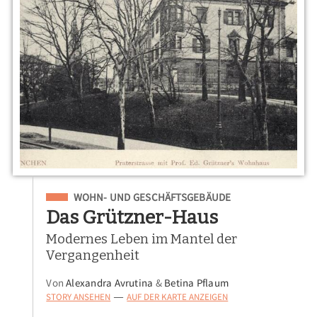
Eingeordnet unter
WOHN- UND GESCHÄFTSGEBÄUDE
Das Grützner-Haus
Modernes Leben im Mantel der
Vergangenheit
Von
Alexandra Avrutina
&
Betina Pflaum
STORY ANSEHEN
AUF DER KARTE ANZEIGEN
—