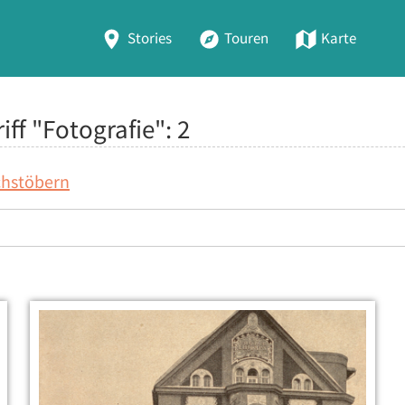
Stories
Touren
Karte
iff "Fotografie":
2
chstöbern