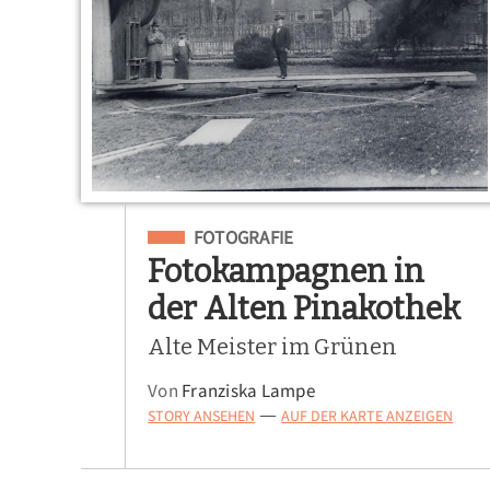
Eingeordnet unter
FOTOGRAFIE
Fotokampagnen in
der Alten Pinakothek
Alte Meister im Grünen
Von
Franziska Lampe
STORY ANSEHEN
AUF DER KARTE ANZEIGEN
—