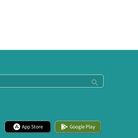
App Store
Google Play