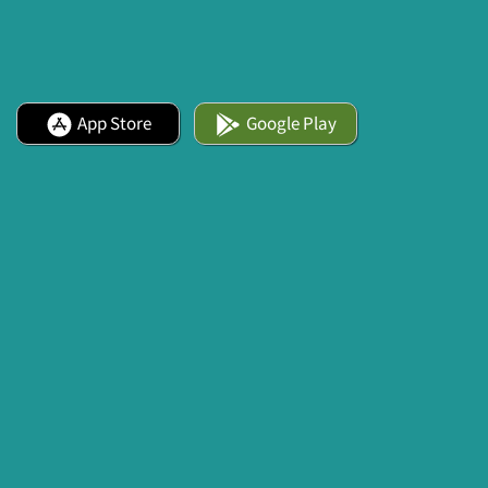
App Store
Google Play