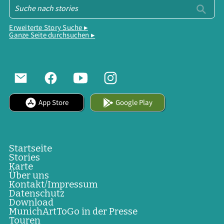
Erweiterte Story Suche ▸
Ganze Seite durchsuchen ▸
App Store
Google Play
Startseite
Stories
Karte
Über uns
Kontakt/Impressum
Datenschutz
Download
MunichArtToGo in der Presse
Touren