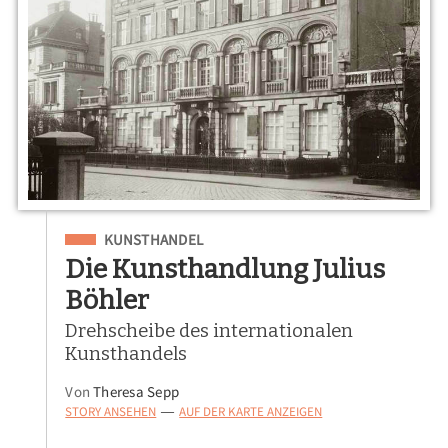
Eingeordnet unter
KUNSTHANDEL
Die Kunsthandlung Julius
Böhler
Drehscheibe des internationalen
Kunsthandels
Von
Theresa Sepp
STORY ANSEHEN
AUF DER KARTE ANZEIGEN
—