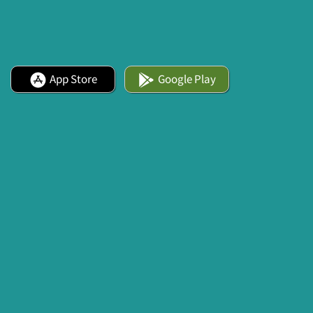
App Store
Google Play