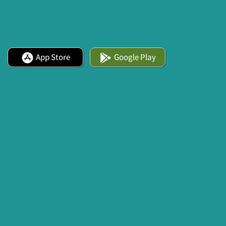
App Store
Google Play