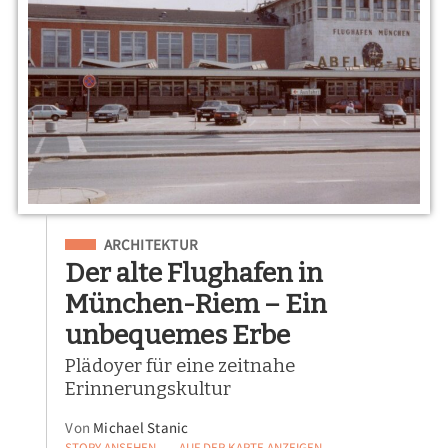
Eingeordnet unter
ARCHITEKTUR
Der alte Flughafen in
München-Riem – Ein
unbequemes Erbe
Plädoyer für eine zeitnahe
Erinnerungskultur
Von
Michael Stanic
STORY ANSEHEN
AUF DER KARTE ANZEIGEN
—