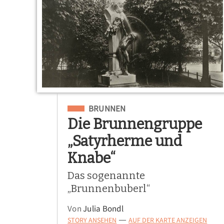
Eingeordnet unter
BRUNNEN
Die Brunnengruppe
„Satyrherme und
Knabe“
Das sogenannte
„Brunnenbuberl“
Von
Julia Bondl
STORY ANSEHEN
AUF DER KARTE ANZEIGEN
—