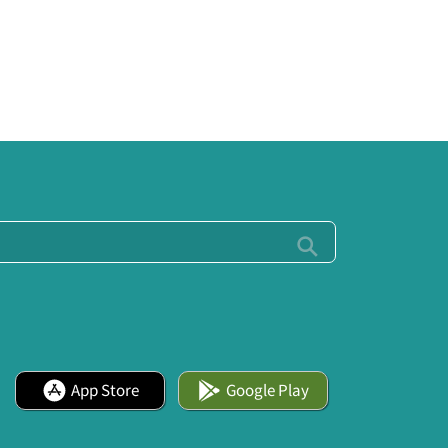
App Store
Google Play