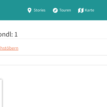
Stories
Touren
Karte
ondl:
1
chstöbern