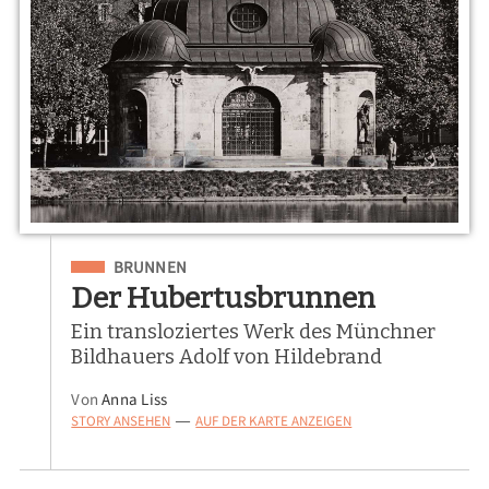
Eingeordnet unter
BRUNNEN
Der Hubertusbrunnen
Ein transloziertes Werk des Münchner
Bildhauers Adolf von Hildebrand
Von
Anna Liss
STORY ANSEHEN
AUF DER KARTE ANZEIGEN
—