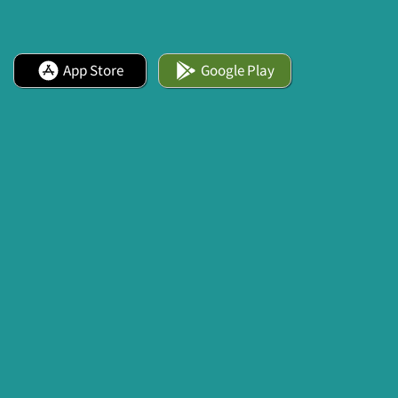
App Store
Google Play