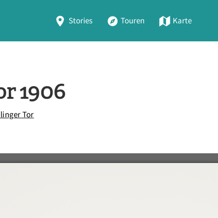
Stories
Touren
Karte
or 1906
linger Tor