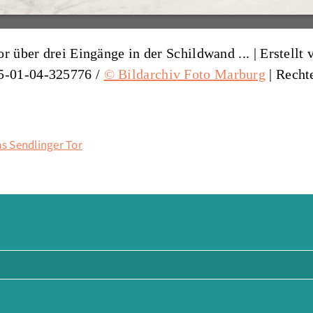
r über drei Eingänge in der Schildwand ... |
Erstellt 
5-01-04-325776
/
© Bildarchiv Foto Marburg
| Recht
s Sendlinger Tor