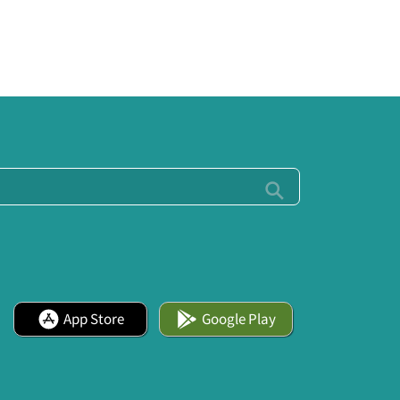
App Store
Google Play