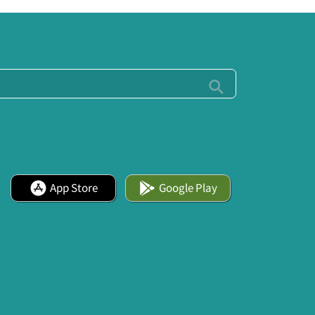
App Store
Google Play