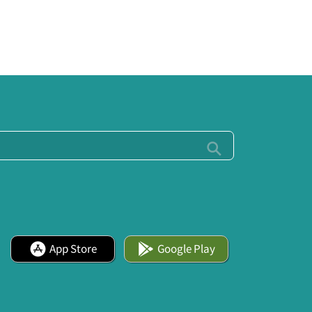
App Store
Google Play