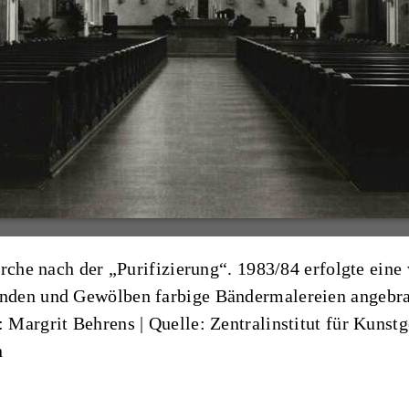
irche nach der „Purifizierung“. 1983/84 erfolgte ein
den und Gewölben farbige Bändermalereien angebrac
n: Margrit Behrens
|
Quelle: Zentralinstitut für Kuns
n