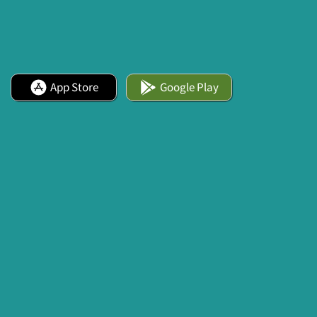
App Store
Google Play