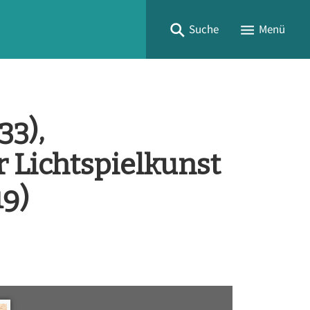
Suche
Menü
33),
 Lichtspielkunst
19)