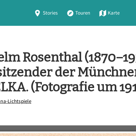
Stories
Touren
Karte
helm Rosenthal (1870–19
sitzender der Münchner
KA. (Fotografie um 19
ina-Lichtspiele