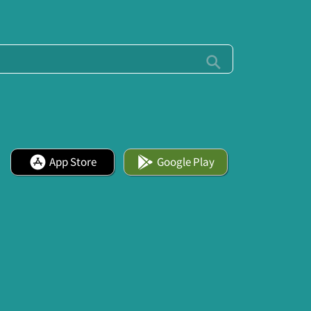
App Store
Google Play