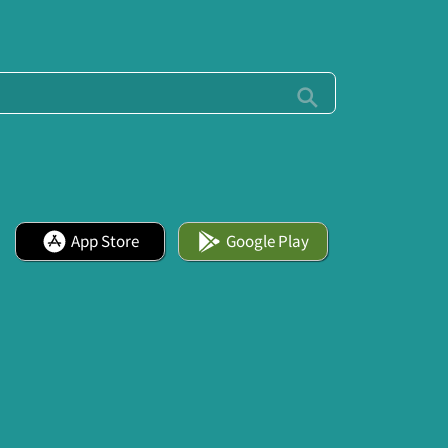
App Store
Google Play