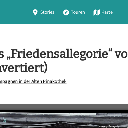
Stories
Touren
Karte
 „Friedensallegorie“ vo
nvertiert)
pagnen in der Alten Pinakothek