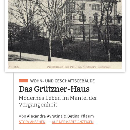
Eingeordnet unter
WOHN- UND GESCHÄFTSGEBÄUDE
Das Grützner-Haus
Modernes Leben im Mantel der
Vergangenheit
Von
Alexandra Avrutina
&
Betina Pflaum
STORY ANSEHEN
AUF DER KARTE ANZEIGEN
—