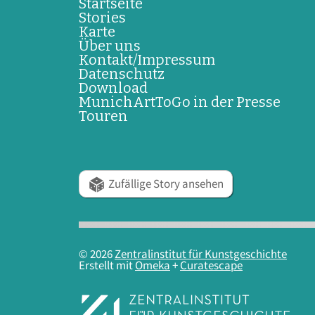
Startseite
Stories
Karte
Über uns
Kontakt/Impressum
Datenschutz
Download
MunichArtToGo in der Presse
Touren
Zufällige Story ansehen
© 2026
Zentralinstitut für Kunstgeschichte
Erstellt mit
Omeka
+
Curatescape