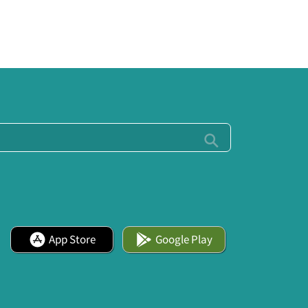
App Store
Google Play