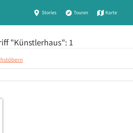
Stories
Touren
Karte
iff "Künstlerhaus":
1
chstöbern