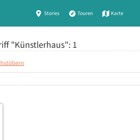
Stories
Touren
Karte
iff "Künstlerhaus":
1
chstöbern