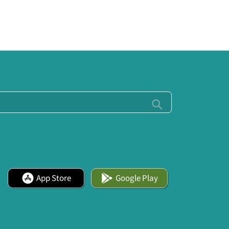
App Store
Google Play