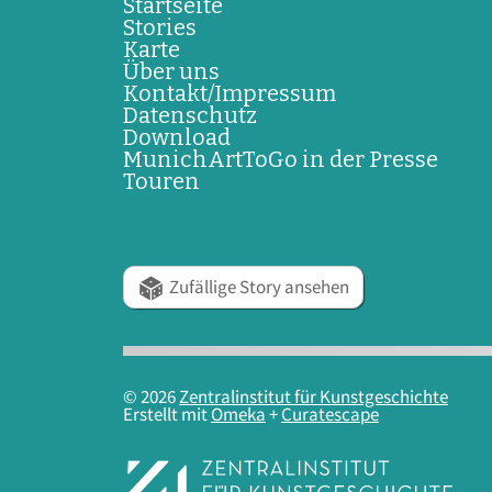
Startseite
Stories
Karte
Über uns
Kontakt/Impressum
Datenschutz
Download
MunichArtToGo in der Presse
Touren
Zufällige Story ansehen
© 2026
Zentralinstitut für Kunstgeschichte
Erstellt mit
Omeka
+
Curatescape