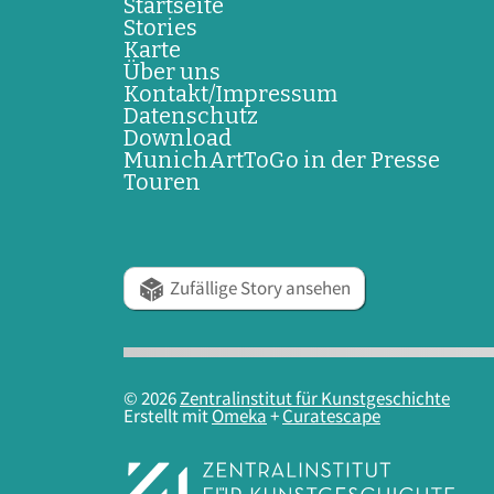
Startseite
Stories
Karte
Über uns
Kontakt/Impressum
Datenschutz
Download
MunichArtToGo in der Presse
Touren
Zufällige Story ansehen
© 2026
Zentralinstitut für Kunstgeschichte
Erstellt mit
Omeka
+
Curatescape