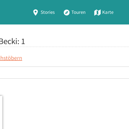
Stories
Touren
Karte
 Becki:
1
chstöbern