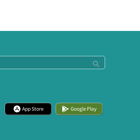
App Store
Google Play