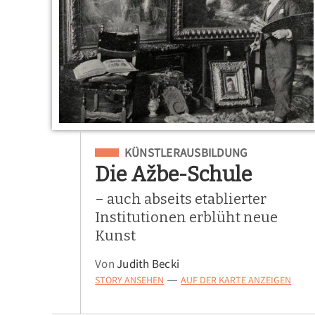
Eingeordnet unter
KÜNSTLERAUSBILDUNG
Die Ažbe-Schule
– auch abseits etablierter
Institutionen erblüht neue
Kunst
Von
Judith Becki
STORY ANSEHEN
AUF DER KARTE ANZEIGEN
—