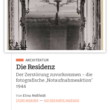
Eingeordnet unter
ARCHITEKTUR
Die Residenz
Der Zerstörung zuvorkommen – die
fotografische „Notaufnahmeaktion“
1944
Von
Elina Meßfeldt
STORY ANSEHEN
AUF DER KARTE ANZEIGEN
—