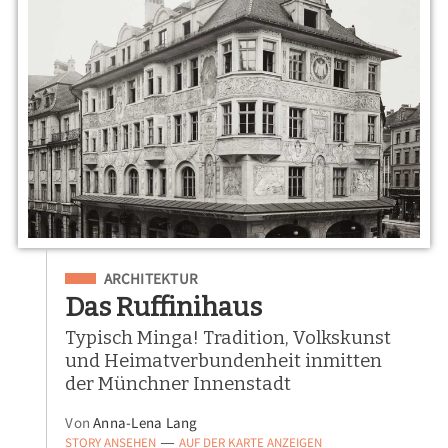
Eingeordnet unter
ARCHITEKTUR
Das Ruffinihaus
Typisch Minga! Tradition, Volkskunst
und Heimatverbundenheit inmitten
der Münchner Innenstadt
Von
Anna-Lena Lang
STORY ANSEHEN
AUF DER KARTE ANZEIGEN
—