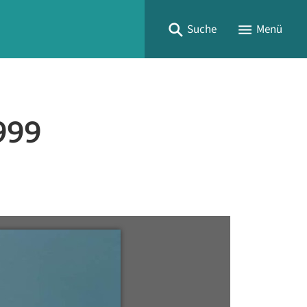
Suche
Menü
1999