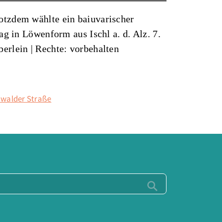
otzdem wählte ein baiuvarischer
ag in Löwenform aus Ischl a. d. Alz. 7.
berlein
| Rechte: vorbehalten
nwalder Straße