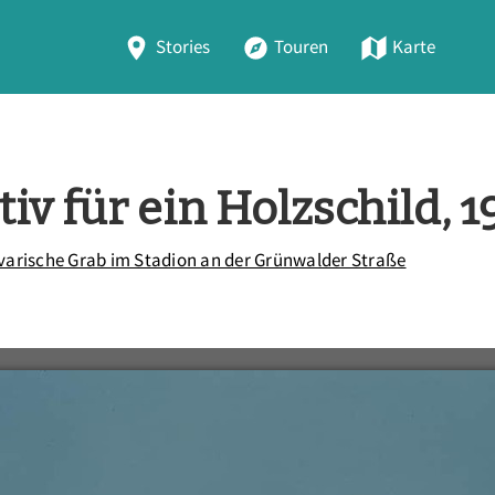
Stories
Touren
Karte
v für ein Holzschild, 
varische Grab im Stadion an der Grünwalder Straße