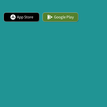
App Store
Google Play