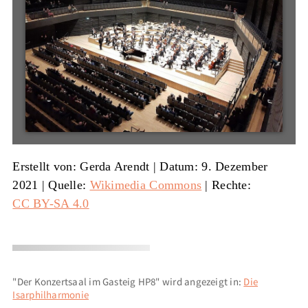
Erstellt von: Gerda Arendt
|
Datum: 9. Dezember
2021
|
Quelle:
Wikimedia Commons
| Rechte:
CC BY-SA 4.0
"Der Konzertsaal im Gasteig HP8" wird angezeigt in:
Die
Isarphilharmonie