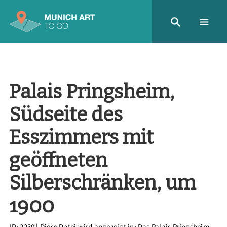
Palais Pringsheim,
Südseite des
Esszimmers mit
geöffneten
Silberschränken, um
1900
ID: 2230
| Diese Datei wird angezeigt in:
Das Palais Pringsheim