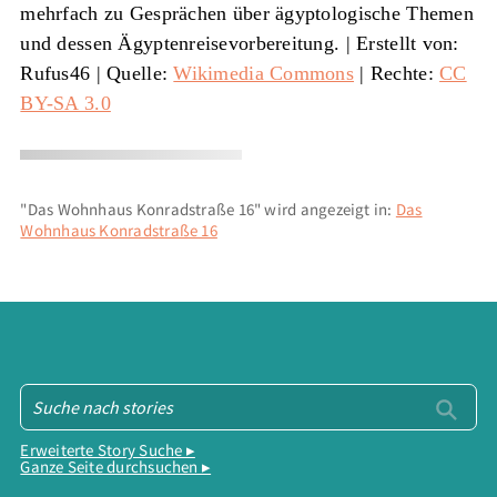
mehrfach zu Gesprächen über ägyptologische Themen
und dessen Ägyptenreisevorbereitung. |
Erstellt von:
Rufus46
|
Quelle:
Wikimedia Commons
| Rechte:
CC
BY-SA 3.0
"Das Wohnhaus Konradstraße 16" wird angezeigt in:
Das
Wohnhaus Konradstraße 16
Erweiterte Story Suche ▸
Ganze Seite durchsuchen ▸