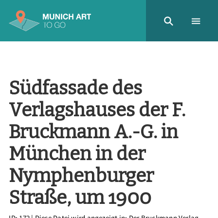
Südfassade des
Verlagshauses der F.
Bruckmann A.-G. in
München in der
Nymphenburger
Straße, um 1900
ID: 172
| Diese Datei wird angezeigt in:
Der Bruckmann Verlag