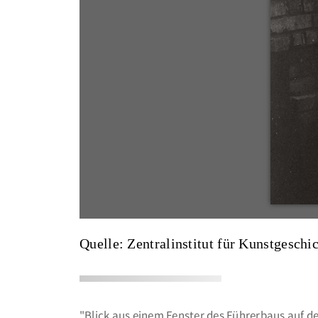
Quelle: Zentralinstitut für Kunstgesch
"Blick aus einem Fenster des Führerbaus auf d