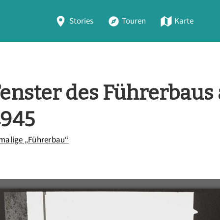
Stories
Touren
Karte
Fenster des Führerbaus
1945
malige „Führerbau“