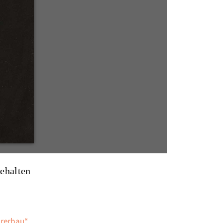
behalten
hrerbau“