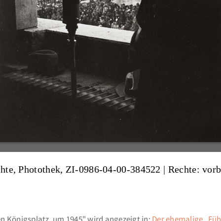
ichte, Photothek, ZI-0986-04-00-384522
| Rechte: vor
en Königsplatz, um 1945" wird angezeigt in:
Der ehemalige „Fü