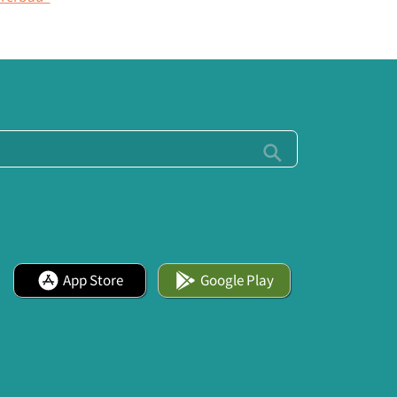
App Store
Google Play