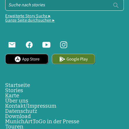
Erweiterte Story Suche ▸
Ganze Seite durchsuchen ▸
App Store
Google Play
Startseite
Stories
Karte
Über uns
Kontakt/Impressum
Datenschutz
Download
MunichArtToGo in der Presse
Touren