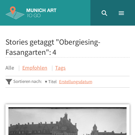
Stories getaggt "Obergiesing-
Fasangarten":
4
Alle
Empfohlen
Tags
Sortieren nach:
Titel
Erstellungsdatum