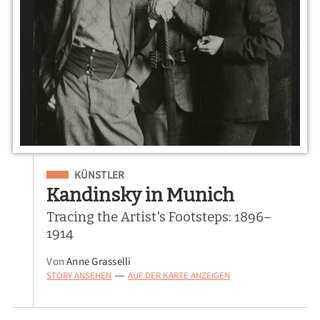
Eingeordnet unter
KÜNSTLER
Kandinsky in Munich
Tracing the Artist's Footsteps: 1896–
1914
Von
Anne Grasselli
STORY ANSEHEN
AUF DER KARTE ANZEIGEN
—