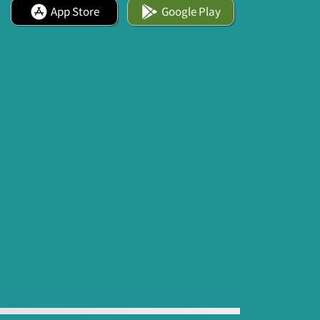
App Store
Google Play