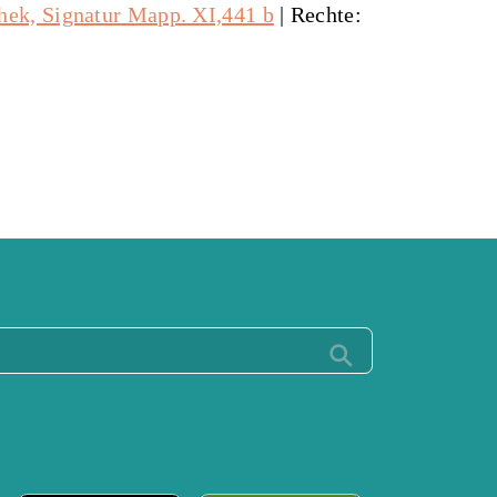
thek, Signatur Mapp. XI,441 b
| Rechte: