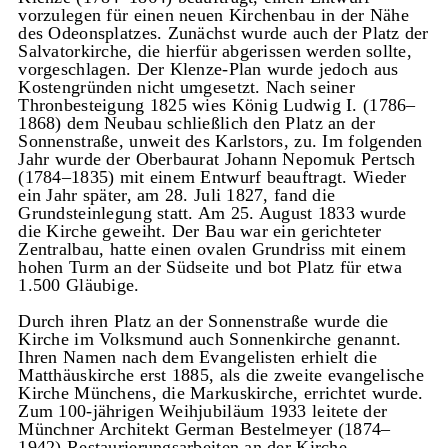
vorzulegen für einen neuen Kirchenbau in der Nähe
des Odeonsplatzes. Zunächst wurde auch der Platz der
Salvatorkirche, die hierfür abgerissen werden sollte,
vorgeschlagen. Der Klenze-Plan wurde jedoch aus
Kostengründen nicht umgesetzt. Nach seiner
Thronbesteigung 1825 wies König Ludwig I. (1786–
1868) dem Neubau schließlich den Platz an der
Sonnenstraße, unweit des Karlstors, zu. Im folgenden
Jahr wurde der Oberbaurat Johann Nepomuk Pertsch
(1784–1835) mit einem Entwurf beauftragt. Wieder
ein Jahr später, am 28. Juli 1827, fand die
Grundsteinlegung statt. Am 25. August 1833 wurde
die Kirche geweiht. Der Bau war ein gerichteter
Zentralbau, hatte einen ovalen Grundriss mit einem
hohen Turm an der Südseite und bot Platz für etwa
1.500 Gläubige.
Durch ihren Platz an der Sonnenstraße wurde die
Kirche im Volksmund auch Sonnenkirche genannt.
Ihren Namen nach dem Evangelisten erhielt die
Matthäuskirche erst 1885, als die zweite evangelische
Kirche Münchens, die Markuskirche, errichtet wurde.
Zum 100-jährigen Weihjubiläum 1933 leitete der
Münchner Architekt German Bestelmeyer (1874–
1942) Restaurierungsarbeiten an der Kirche.