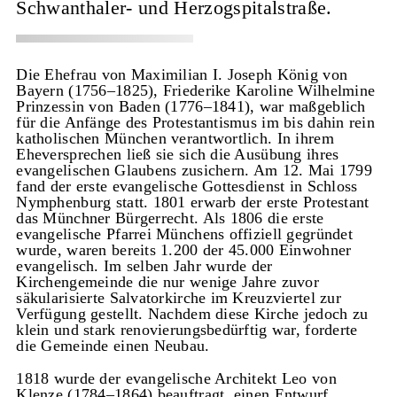
Schwanthaler- und Herzogspitalstraße.
Die Ehefrau von Maximilian I. Joseph König von
Bayern (1756–1825), Friederike Karoline Wilhelmine
Prinzessin von Baden (1776–1841), war maßgeblich
für die Anfänge des Protestantismus im bis dahin rein
katholischen München verantwortlich. In ihrem
Eheversprechen ließ sie sich die Ausübung ihres
evangelischen Glaubens zusichern. Am 12. Mai 1799
fand der erste evangelische Gottesdienst in Schloss
Nymphenburg statt. 1801 erwarb der erste Protestant
das Münchner Bürgerrecht. Als 1806 die erste
evangelische Pfarrei Münchens offiziell gegründet
wurde, waren bereits 1.200 der 45.000 Einwohner
evangelisch. Im selben Jahr wurde der
Kirchengemeinde die nur wenige Jahre zuvor
säkularisierte Salvatorkirche im Kreuzviertel zur
Verfügung gestellt. Nachdem diese Kirche jedoch zu
klein und stark renovierungsbedürftig war, forderte
die Gemeinde einen Neubau.
1818 wurde der evangelische Architekt Leo von
Klenze (1784–1864) beauftragt, einen Entwurf