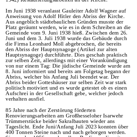
Im Juni 1938 veranlasst Gauleiter Adolf Wagner auf
Anweisung von Adolf Hitler den Abriss der Kirche.
Aus angeblich städtebaulichen Gründen musste der
Platz geräumt werden, wie es in dem Schreiben an die
Gemeinde vom 9. Juni 1938 hieß. Zwischen dem 26.
Juni und dem 3. Juli 1938 wurde das Gebäude durch
die Firma Leonhard Moll abgebrochen, die bereits
den Abriss der Hauptsynagoge (Artikel zur alten
Hauptsynagoge) durchführte. Dies geschah praktisch
zur selben Zeit, allerdings mit einer Vorankündigung
von nur einem Tag: Die jüdische Gemeinde wurde am
8. Juni informiert und bereits am Folgetag begann der
Abriss, welcher bis Anfang Juli beendet war. Der
Abriss beider Gotteshäuser zur selben Zeit war stark
politisch motiviert und es wurde getestet ob es einen
Aufschrei in der Gesellschaft gebe, welcher jedoch
verhalten ausfiel.
85 Jahre nach der Zerstörung förderten
Renovierungsarbeiten am Großhesseloher Isarwehr
Trümmerstücke beider Sakralbauten wieder ans
Tageslicht. Ende Juni/Anfang Juli 2023 konnten über
400 Tonnen Steine nach und nach geborgen werden.